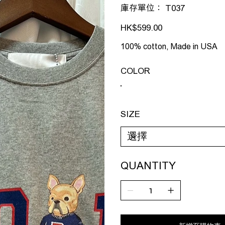
SKU
庫存單位：
T037
T037
價
HK$599.00
格
100% cotton, Made in USA
COLOR
SIZE
QUANTITY