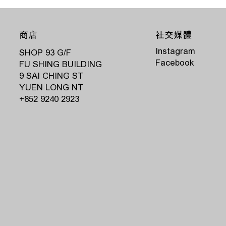
商店
社交媒體
Instagram
SHOP 93 G/F
Facebook
FU SHING BUILDING
9 SAI CHING ST
YUEN LONG NT
‭+852 9240 2923‬