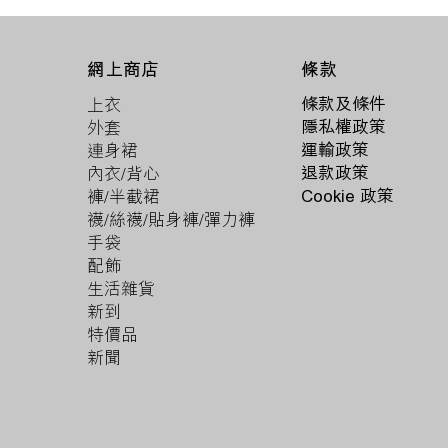
條款
網上商店
條款及條件
上衣
隱私權政策
外套
運輸政策
連身裙
退款政策
內衣/背心
Cookie 政策
褲/半截裙
襪/絲襪/貼身褲/彈力褲
手袋
配飾
生活雜貨
新到
特價品
新聞