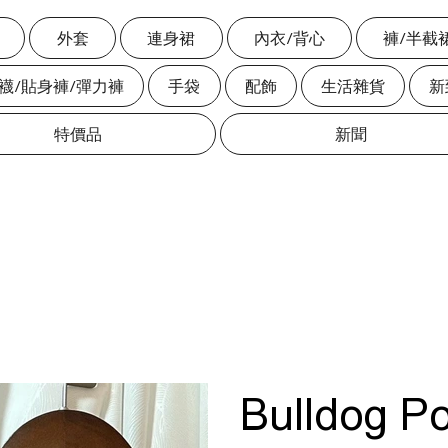
外套
連身裙
內衣/背心
褲/半截
絲襪/貼身褲/彈力褲
手袋
配飾
生活雜貨
新
特價品
新聞
Bulldog Po