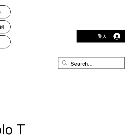
裙
到
登入
lo T