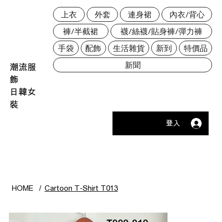
上衣
外套
連身裙
內衣/背心
褲/半截裙
襪/絲襪/貼身褲/彈力褲
手袋
配飾
生活雜貨
新到
特價品
新聞
潮流服
飾
日韓女
裝
登入
HOME
/
Cartoon T-Shirt T013