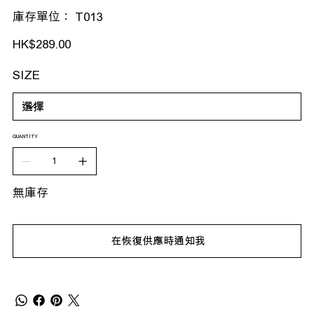
SKU
庫存單位：
T013
T013
價
HK$289.00
格
SIZE
QUANTITY
無庫存
在恢復供應時通知我