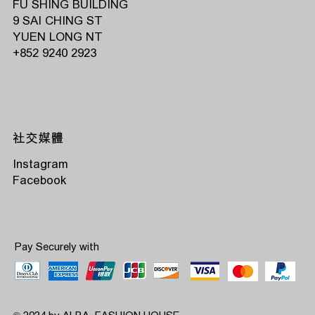
FU SHING BUILDING
9 SAI CHING ST
YUEN LONG NT
‭+852 9240 2923‬
社交媒體
Instagram
Facebook
Pay Securely with