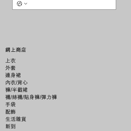
網上商店
上衣
外套
連身裙
內衣/背心
褲/半截裙
襪/絲襪/貼身褲/彈力褲
手袋
配飾
生活雜貨
新到