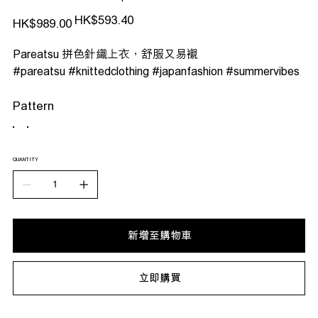
原
促
HK$593.40
HK$989.00
始
銷
價
價
格
格
Pareatsu 拼色針織上衣，舒服又易襯
#pareatsu #knittedclothing #japanfashion #summervibes
Pattern
QUANTITY
新增至購物車
立即購買