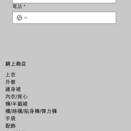
電話
*
網上商店
上衣
外套
連身裙
內衣/背心
褲/半截裙
襪/絲襪/貼身褲/彈力褲
手袋
配飾