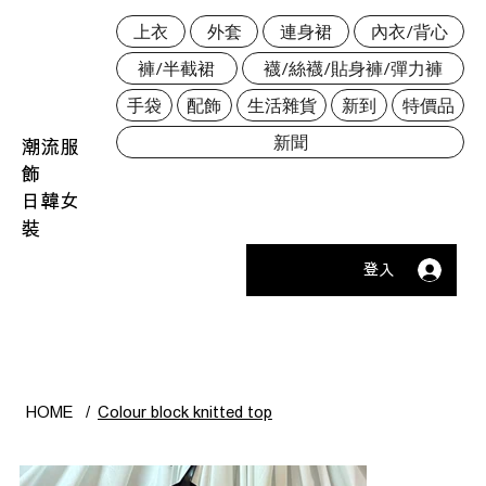
上衣
外套
連身裙
內衣/背心
褲/半截裙
襪/絲襪/貼身褲/彈力褲
手袋
配飾
生活雜貨
新到
特價品
新聞
潮流服
飾
日韓女
裝
登入
HOME
/
Colour block knitted top