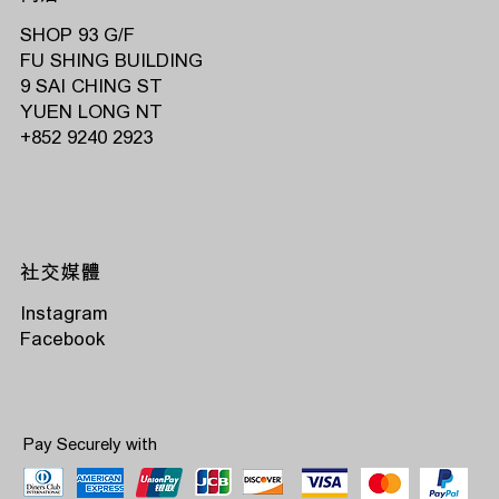
SHOP 93 G/F
FU SHING BUILDING
9 SAI CHING ST
YUEN LONG NT
‭+852 9240 2923‬
社交媒體
Instagram
Facebook
Pay Securely with