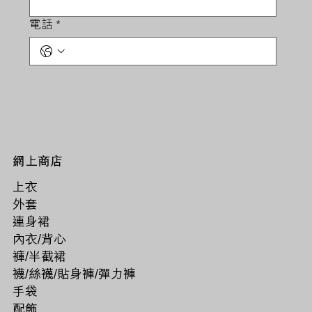
電話
*
網上商店
上衣
外套
連身裙
內衣/背心
褲/半截裙
襪/絲襪/貼身褲/彈力褲
手袋
配飾