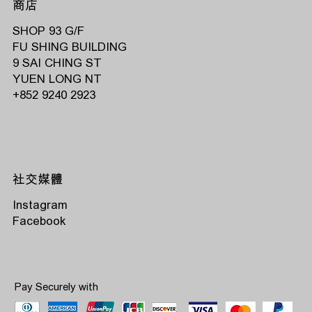
商店
SHOP 93 G/F
FU SHING BUILDING
9 SAI CHING ST
YUEN LONG NT
‭+852 9240 2923‬
社交媒體
Instagram
Facebook
Pay Securely with