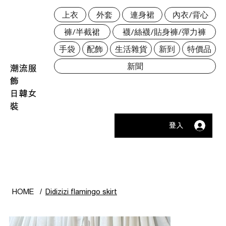
上衣
外套
連身裙
內衣/背心
褲/半截裙
襪/絲襪/貼身褲/彈力褲
手袋
配飾
生活雜貨
新到
特價品
新聞
潮流服
飾
日韓女
裝
登入
HOME
/
Didizizi flamingo skirt