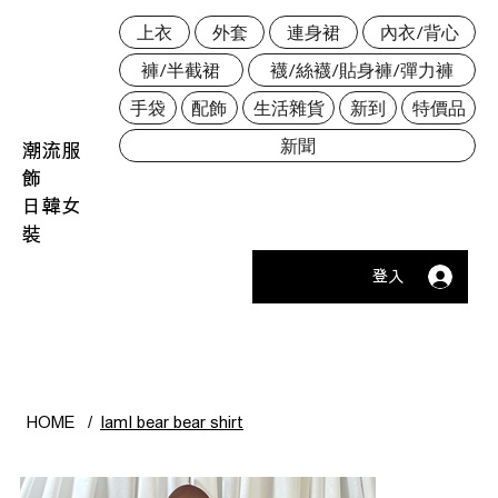
上衣
外套
連身裙
內衣/背心
褲/半截裙
襪/絲襪/貼身褲/彈力褲
手袋
配飾
生活雜貨
新到
特價品
新聞
潮流服
飾
日韓女
裝
登入
HOME
/
IamI bear bear shirt