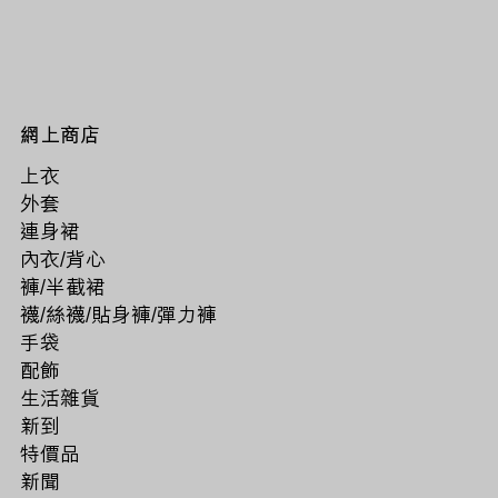
網上商店
上衣
外套
連身裙
內衣/背心
褲/半截裙
襪/絲襪/貼身褲/彈力褲
手袋
配飾
生活雜貨
新到
特價品
新聞