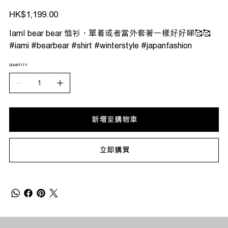
價
HK$1,199.00
格
IamI bear bear 恤衫，單着或者當外套著一樣好好睇🥰🥰
#iami #bearbear #shirt #winterstyle #japanfashion
QUANTITY
新增至購物車
立即購買