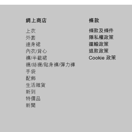
條款
網上商店
條款及條件
上衣
隱私權政策
外套
運輸政策
連身裙
退款政策
內衣/背心
Cookie 政策
褲/半截裙
襪/絲襪/貼身褲/彈力褲
手袋
配飾
生活雜貨
新到
特價品
新聞