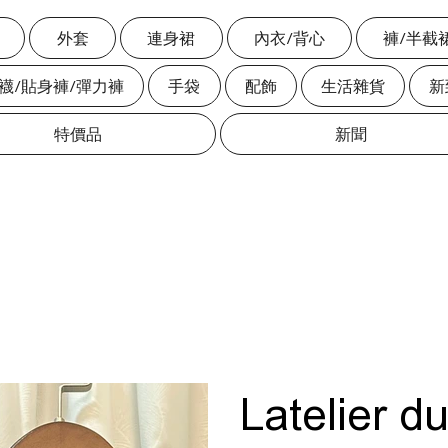
外套
連身裙
內衣/背心
褲/半截
絲襪/貼身褲/彈力褲
手袋
配飾
生活雜貨
新
特價品
新聞
Latelier d