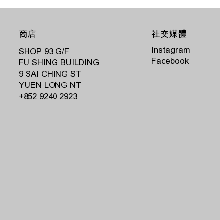
商店
社交媒體
Instagram
SHOP 93 G/F
Facebook
FU SHING BUILDING
9 SAI CHING ST
YUEN LONG NT
‭+852 9240 2923‬