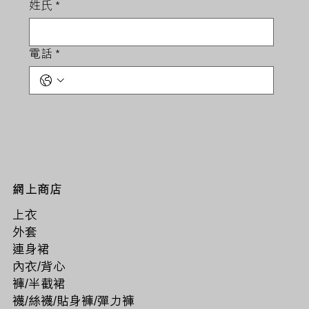
姓氏
*
電話
*
網上商店
上衣
外套
連身裙
內衣/背心
褲/半截裙
襪/絲襪/貼身褲/彈力褲