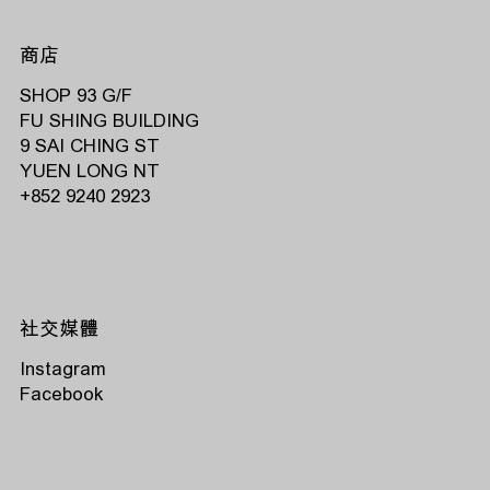
商店
SHOP 93 G/F
FU SHING BUILDING
9 SAI CHING ST
YUEN LONG NT
‭+852 9240 2923‬
社交媒體
Instagram
Facebook