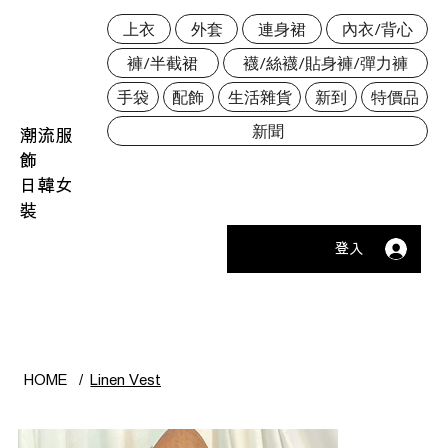
上衣
外套
連身裙
內衣/背心
褲/半截裙
襪/絲襪/貼身褲/彈力褲
手袋
配飾
生活雜貨
新到
特價品
新聞
潮流服
飾
日韓女
裝
登入
HOME
/
Linen Vest