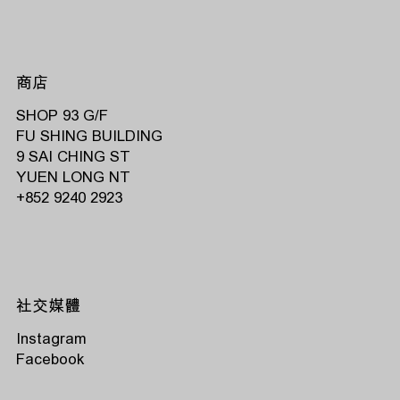
商店
SHOP 93 G/F
FU SHING BUILDING
9 SAI CHING ST
YUEN LONG NT
‭+852 9240 2923‬
社交媒體
Instagram
Facebook