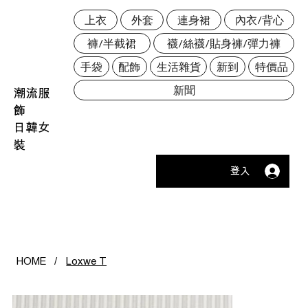
上衣
外套
連身裙
內衣/背心
褲/半截裙
襪/絲襪/貼身褲/彈力褲
手袋
配飾
生活雜貨
新到
特價品
新聞
潮流服
飾
日韓女
裝
登入
HOME
/
Loxwe T