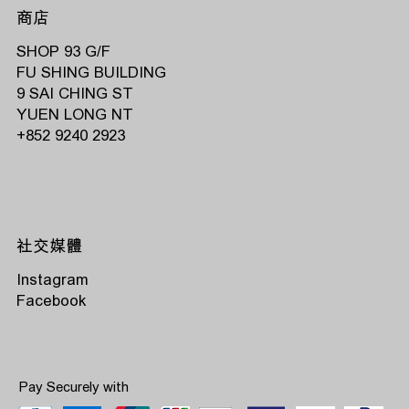
商店
SHOP 93 G/F
FU SHING BUILDING
9 SAI CHING ST
YUEN LONG NT
‭+852 9240 2923‬
社交媒體
Instagram
Facebook
Pay Securely with