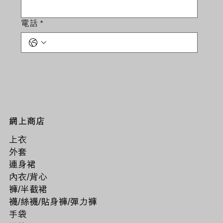
電話
*
網上商店
上衣
外套
連身裙
內衣/背心
褲/半截裙
襪/絲襪/貼身褲/彈力褲
手袋