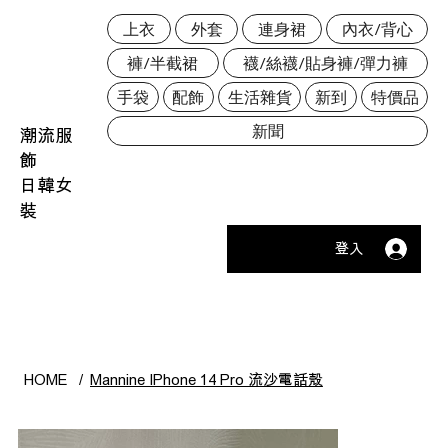
上衣
外套
連身裙
內衣/背心
褲/半截裙
襪/絲襪/貼身褲/彈力褲
手袋
配飾
生活雜貨
新到
特價品
新聞
潮流服
飾
日韓女
裝
登入
HOME
/
Mannine IPhone 14 Pro 流沙電話殼