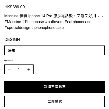
價
HK$389.00
格
Mannine 貓貓 Iphone 14 Pro 流沙電話殼，又靚又好用～～
#Mannine #Phonecase #catlovers #catphonecase
#specialdesign #iphonephonecase
DESIGN
QUANTITY
新增至購物車
立即購買