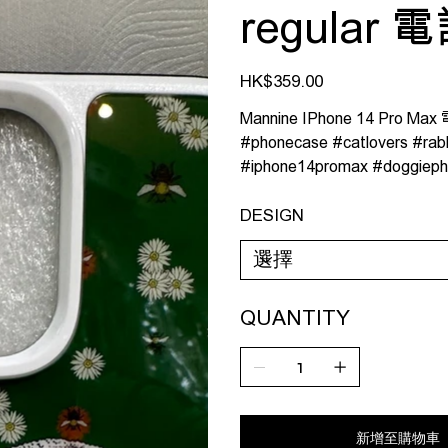
regular 
價
HK$359.00
格
Mannine IPhone 14 P
#phonecase #catlovers #rabb
#iphone14promax #doggieph
DESIGN
QUANTITY
新增至購物車