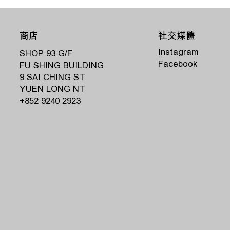
商店
社交媒體
Instagram
SHOP 93 G/F
Facebook
FU SHING BUILDING
9 SAI CHING ST
YUEN LONG NT
‭+852 9240 2923‬