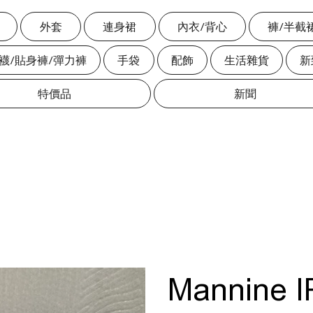
外套
連身裙
內衣/背心
褲/半截
絲襪/貼身褲/彈力褲
手袋
配飾
生活雜貨
新
特價品
新聞
Mannine I