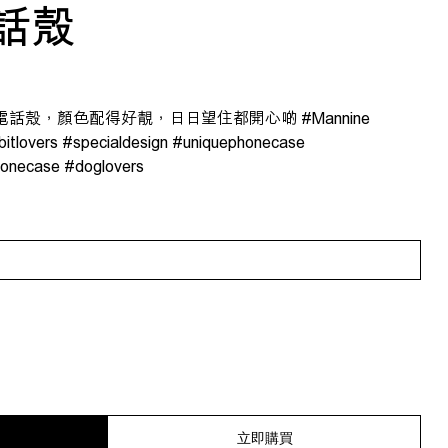
電話殼
ro Max 電話殼，顏色配得好靚，日日望住都開心啲 #Mannine
itlovers #specialdesign #uniquephonecase
onecase #doglovers
立即購買