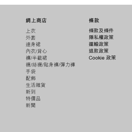
條款
網上商店
條款及條件
上衣
隱私權政策
外套
運輸政策
連身裙
退款政策
內衣/背心
Cookie 政策
褲/半截裙
襪/絲襪/貼身褲/彈力褲
手袋
配飾
生活雜貨
新到
特價品
新聞