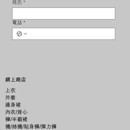
姓氏
*
電話
*
網上商店
上衣
外套
連身裙
內衣/背心
褲/半截裙
襪/絲襪/貼身褲/彈力褲