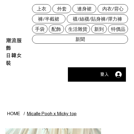
上衣
外套
連身裙
內衣/背心
褲/半截裙
襪/絲襪/貼身褲/彈力褲
手袋
配飾
生活雜貨
新到
特價品
新聞
潮流服
飾
日韓女
裝
登入
HOME
/
Micalle Pooh x Micky top