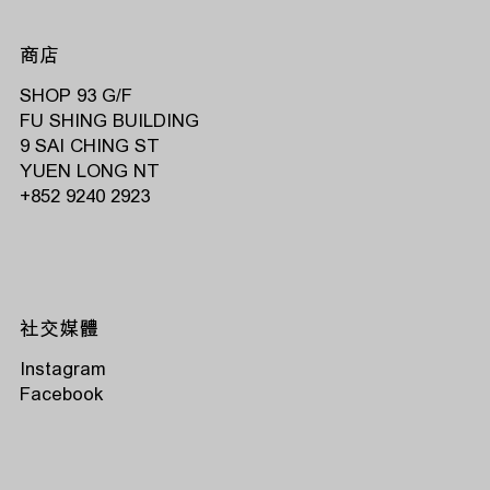
商店
SHOP 93 G/F
FU SHING BUILDING
9 SAI CHING ST
YUEN LONG NT
‭+852 9240 2923‬
社交媒體
Instagram
Facebook