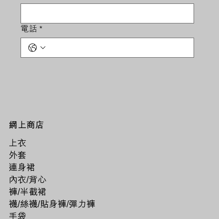
電話
*
網上商店
上衣
外套
連身裙
內衣/背心
褲/半截裙
襪/絲襪/貼身褲/彈力褲
手袋