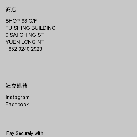
商店
SHOP 93 G/F
FU SHING BUILDING
9 SAI CHING ST
YUEN LONG NT
‭+852 9240 2923‬
社交媒體
Instagram
Facebook
Pay Securely with