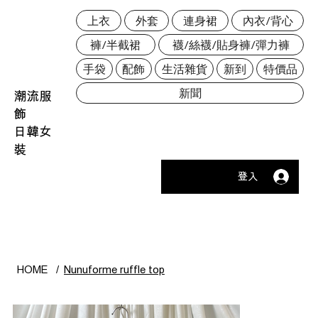
上衣
外套
連身裙
內衣/背心
褲/半截裙
襪/絲襪/貼身褲/彈力褲
手袋
配飾
生活雜貨
新到
特價品
新聞
潮流服
飾
日韓女
裝
登入
HOME
/
Nunuforme ruffle top