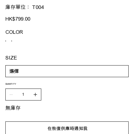
SKU
庫存單位：
T004
T004
價
HK$799.00
格
COLOR
SIZE
QUANTITY
無庫存
在恢復供應時通知我