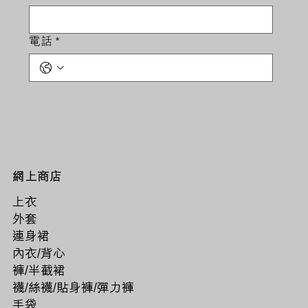
電話
*
網上商店
上衣
外套
連身裙
內衣/背心
褲/半截裙
襪/絲襪/貼身褲/彈力褲
手袋