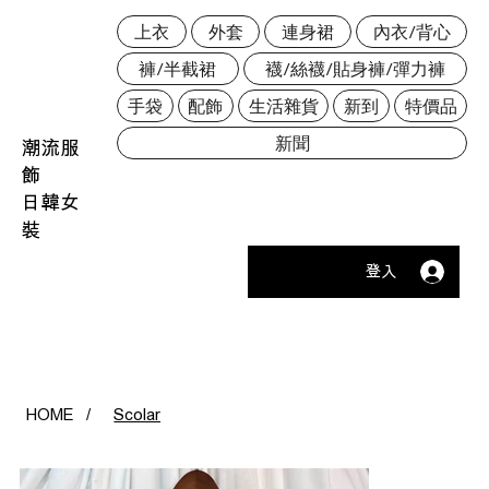
上衣
外套
連身裙
內衣/背心
褲/半截裙
襪/絲襪/貼身褲/彈力褲
手袋
配飾
生活雜貨
新到
特價品
新聞
潮流服
飾
日韓女
裝
登入
HOME
/
Scolar