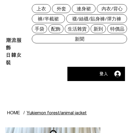
上衣
外套
連身裙
內衣/背心
褲/半截裙
襪/絲襪/貼身褲/彈力褲
手袋
配飾
生活雜貨
新到
特價品
新聞
潮流服
飾
日韓女
裝
登入
HOME
/
Yukiemon forest/animal jacket