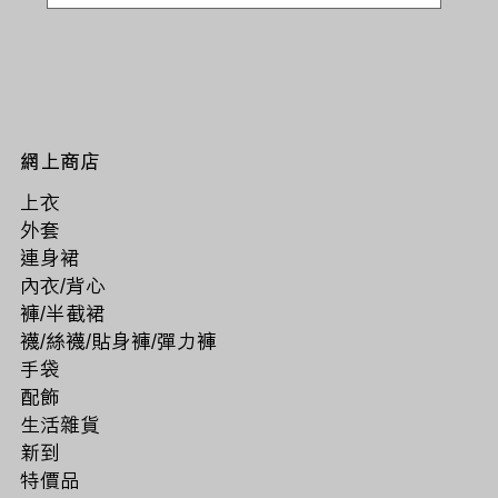
網上商店
上衣
外套
連身裙
內衣/背心
褲/半截裙
襪/絲襪/貼身褲/彈力褲
手袋
配飾
生活雜貨
新到
特價品