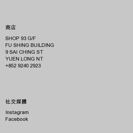
商店
SHOP 93 G/F
FU SHING BUILDING
9 SAI CHING ST
YUEN LONG NT
‭+852 9240 2923‬
社交媒體
Instagram
Facebook