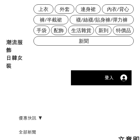
上衣
外套
連身裙
內衣/背心
褲/半截裙
襪/絲襪/貼身褲/彈力褲
手袋
配飾
生活雜貨
新到
特價品
新聞
潮流服
飾
日韓女
裝
登入
優惠快訊
全部新聞
文章即