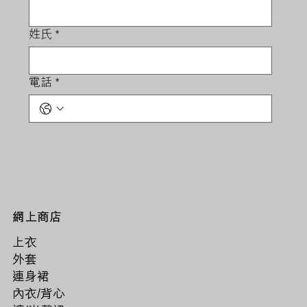
姓氏
*
電話
*
網上商店
上衣
外套
連身裙
內衣/背心